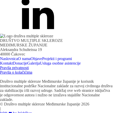
DRUŠTVO MULTIPLE SKLEROZE
MEĐIMURSKE ŽUPANIJE
Aleksandra Schulteissa 19
40000 Čakovec
Naslovnica
O nama
Objave
Projekti i programi
Kontakt
Donacije
Galerija
Usluga osobne asistencije
Pravila privatnosti
Pravila o kolačićima
Društvo multiple skleroze Međimurske županije je korisnik
institucionalne podrške Nacionalne zaklade za razvoj civilnoga društva
za stabilizaciju i/ili razvoj udruge. Sadržaj ove web stranice isključiva
je odgovornost autora i nužno ne izražava stajalište Nacionalne
zaklade.
© Društvo multiple skleroze Međimurske županije 2026
|