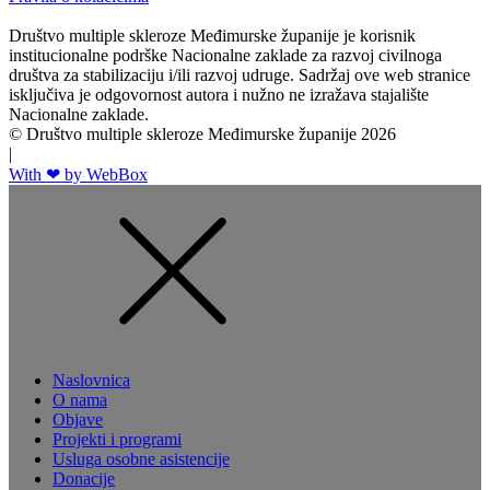
Društvo multiple skleroze Međimurske županije je korisnik
institucionalne podrške Nacionalne zaklade za razvoj civilnoga
društva za stabilizaciju i/ili razvoj udruge. Sadržaj ove web stranice
isključiva je odgovornost autora i nužno ne izražava stajalište
Nacionalne zaklade.
© Društvo multiple skleroze Međimurske županije 2026
|
With ❤ by WebBox
Naslovnica
O nama
Objave
Projekti i programi
Usluga osobne asistencije
Donacije