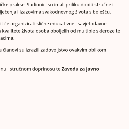
ičke prakse. Sudionici su imali priliku dobiti stručne i
iječenja i izazovima svakodnevnog života s bolešću.
 će organizirati slične edukativne i savjetodavne
a kvalitete života osoba oboljelih od multiple skleroze te
jacima.
a članovi su izrazili zadovoljstvo ovakvim oblikom
nu i stručnom doprinosu te
Zavodu za javno
.