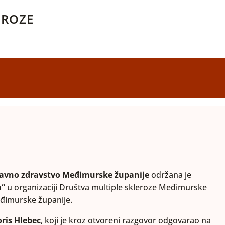
EROZE
javno zdravstvo Međimurske županije
održana je
a“
u organizaciji Društva multiple skleroze Međimurske
eđimurske županije.
ris Hlebec
, koji je kroz otvoreni razgovor odgovarao na