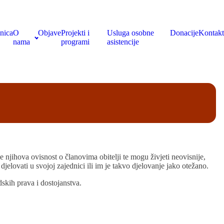
nica
O
Objave
Projekti i
Usluga osobne
Donacije
Kontakt
nama
programi
asistencije
 njihova ovisnost o članovima obitelji te mogu živjeti neovisnije,
jelovati u svojoj zajednici ili im je takvo djelovanje jako otežano.
dskih prava i dostojanstva.