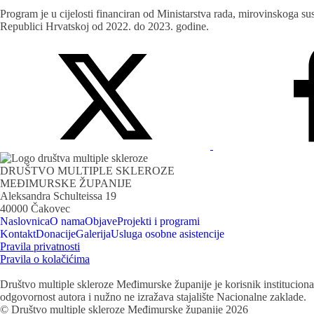
Program je u cijelosti financiran od Ministarstva rada, mirovinskoga su
Republici Hrvatskoj od 2022. do 2023. godine.
DRUŠTVO MULTIPLE SKLEROZE
MEĐIMURSKE ŽUPANIJE
Aleksandra Schulteissa 19
40000 Čakovec
Naslovnica
O nama
Objave
Projekti i programi
Kontakt
Donacije
Galerija
Usluga osobne asistencije
Pravila privatnosti
Pravila o kolačićima
Društvo multiple skleroze Međimurske županije je korisnik institucional
odgovornost autora i nužno ne izražava stajalište Nacionalne zaklade.
© Društvo multiple skleroze Međimurske županije 2026