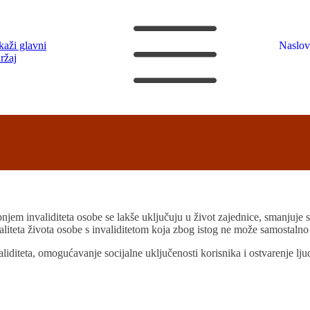
kaži glavni
Naslov
ržaj
em invaliditeta osobe se lakše uključuju u život zajednice, smanjuje se
aliteta života osobe s invaliditetom koja zbog istog ne može samostalno d
aliditeta, omogućavanje socijalne uključenosti korisnika i ostvarenje lju