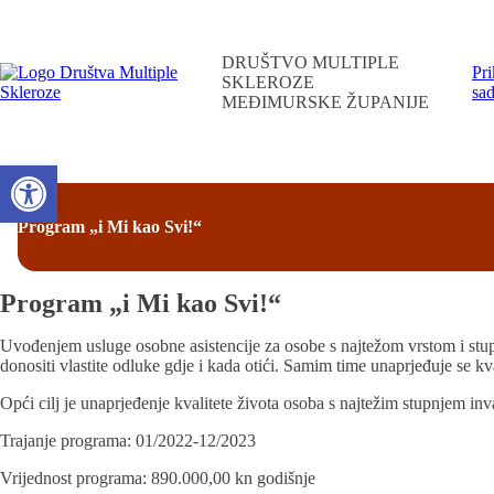
DRUŠTVO MULTIPLE
Pri
SKLEROZE
sad
MEĐIMURSKE ŽUPANIJE
Open toolbar
Program „i Mi kao Svi!“
Program „i Mi kao Svi!“
Uvođenjem usluge osobne asistencije za osobe s najtežom vrstom i stupnj
donositi vlastite odluke gdje i kada otići. Samim time unaprjeđuje se kv
Opći cilj je unaprjeđenje kvalitete života osoba s najtežim stupnjem inv
Trajanje programa: 01/2022-12/2023
Vrijednost programa: 890.000,00 kn godišnje